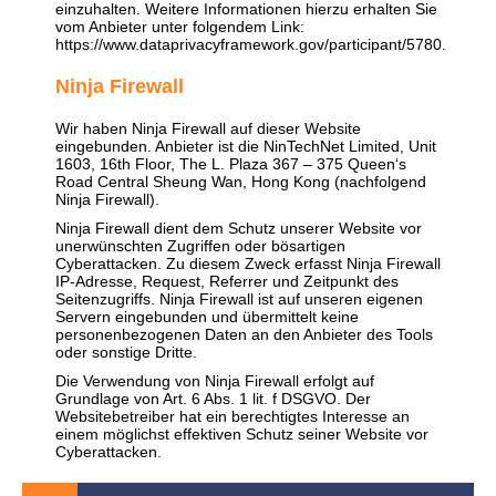
einzuhalten. Weitere Informationen hierzu erhalten Sie
vom Anbieter unter folgendem Link:
https://www.dataprivacyframework.gov/participant/5780
.
Ninja Firewall
Wir haben Ninja Firewall auf dieser Website
eingebunden. Anbieter ist die NinTechNet Limited, Unit
1603, 16th Floor, The L. Plaza 367 – 375 Queen‘s
Road Central Sheung Wan, Hong Kong (nachfolgend
Ninja Firewall).
Ninja Firewall dient dem Schutz unserer Website vor
unerwünschten Zugriffen oder bösartigen
Cyberattacken. Zu diesem Zweck erfasst Ninja Firewall
IP-Adresse, Request, Referrer und Zeitpunkt des
Seitenzugriffs. Ninja Firewall ist auf unseren eigenen
Servern eingebunden und übermittelt keine
personenbezogenen Daten an den Anbieter des Tools
oder sonstige Dritte.
Die Verwendung von Ninja Firewall erfolgt auf
Grundlage von Art. 6 Abs. 1 lit. f DSGVO. Der
Websitebetreiber hat ein berechtigtes Interesse an
einem möglichst effektiven Schutz seiner Website vor
Cyberattacken.