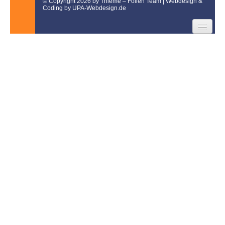
© Copyright 2026 by Thieme – Folien Team | Webdesign &
Coding by UPA-Webdesign.de
Cookieerklärung
AGB
Datenschutz
Impressum