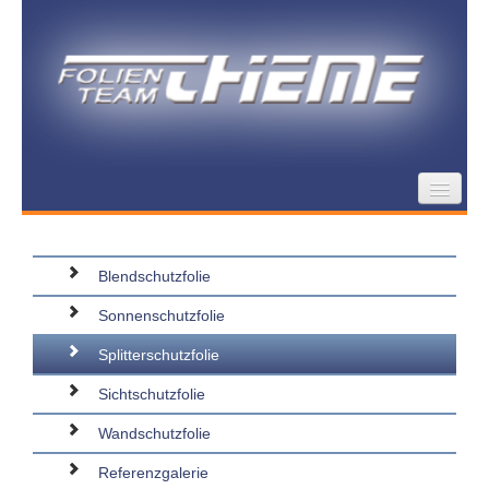
Schutzfolien für Gebäude
Design von Wand-/Glasflächen
Blendschutzfolie
Thieme Folienteam
Sonnenschutzfolie
Splitterschutzfolie
Sichtschutzfolie
Wandschutzfolie
Referenzgalerie