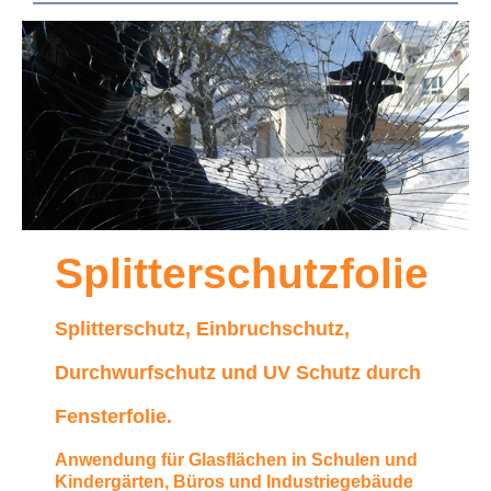
Splitterschutzfolie
Splitterschutz, Einbruchschutz,
Durchwurfschutz und UV Schutz durch
Fensterfolie.
Anwendung für Glasflächen in Schulen und
Kindergärten, Büros und Industriegebäude