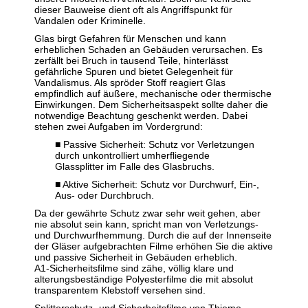
dieser Bauweise dient oft als Angriffspunkt für
Vandalen oder Kriminelle.
Glas birgt Gefahren für Menschen und kann
erheblichen Schaden an Gebäuden verursachen. Es
zerfällt bei Bruch in tausend Teile, hinterlässt
gefährliche Spuren und bietet Gelegenheit für
Vandalismus. Als spröder Stoff reagiert Glas
empfindlich auf äußere, mechanische oder thermische
Einwirkungen. Dem Sicherheitsaspekt sollte daher die
notwendige Beachtung geschenkt werden. Dabei
stehen zwei Aufgaben im Vordergrund:
■ Passive Sicherheit: Schutz vor Verletzungen
durch unkontrolliert umherfliegende
Glassplitter im Falle des Glasbruchs.
■ Aktive Sicherheit: Schutz vor Durchwurf, Ein-,
Aus- oder Durchbruch.
Da der gewährte Schutz zwar sehr weit gehen, aber
nie absolut sein kann, spricht man von Verletzungs-
und Durchwurfhemmung. Durch die auf der Innenseite
der Gläser aufgebrachten Filme erhöhen Sie die aktive
und passive Sicherheit in Gebäuden erheblich.
A1-Sicherheitsfilme sind zähe, völlig klare und
alterungsbeständige Polyesterfilme die mit absolut
transparentem Klebstoff versehen sind.