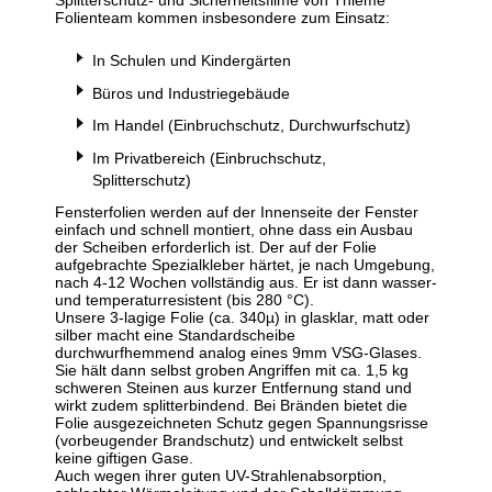
Splitterschutz- und Sicherheitsfilme von Thieme
Folienteam kommen insbesondere zum Einsatz:
In Schulen und Kindergärten
Büros und Industriegebäude
Im Handel (Einbruchschutz, Durchwurfschutz)
Im Privatbereich (Einbruchschutz,
Splitterschutz)
Fensterfolien werden auf der Innenseite der Fenster
einfach und schnell montiert, ohne dass ein Ausbau
der Scheiben erforderlich ist. Der auf der Folie
aufgebrachte Spezialkleber härtet, je nach Umgebung,
nach 4-12 Wochen vollständig aus. Er ist dann wasser-
und temperaturresistent (bis 280 °C).
Unsere 3-lagige Folie (ca. 340µ) in glasklar, matt oder
silber macht eine Standardscheibe
durchwurfhemmend analog eines 9mm VSG-Glases.
Sie hält dann selbst groben Angriffen mit ca. 1,5 kg
schweren Steinen aus kurzer Entfernung stand und
wirkt zudem splitterbindend. Bei Bränden bietet die
Folie ausgezeichneten Schutz gegen Spannungsrisse
(vorbeugender Brandschutz) und entwickelt selbst
keine giftigen Gase.
Auch wegen ihrer guten UV-Strahlenabsorption,