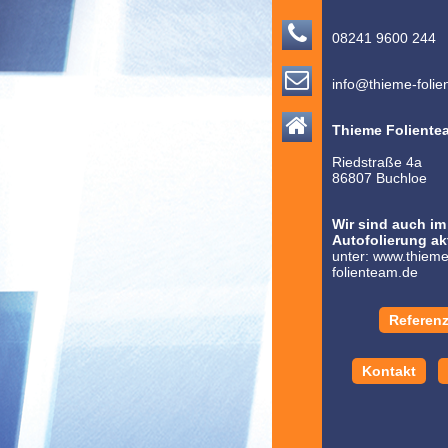

08241 9600 244

info@thieme-foli

Thieme Foliente
Riedstraße 4a
86807 Buchloe
Wir sind auch im
Autofolierung akt
unter:
www.thieme
folienteam.de
Referen
Kontakt