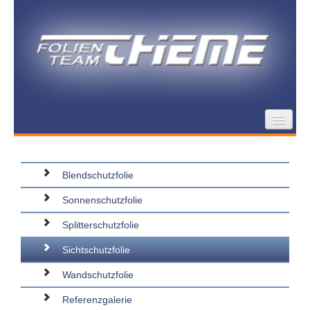
Schutzfolien für Gebäude
Design von Wand-/Glasflächen
Blendschutzfolie
Thieme Folienteam
Sonnenschutzfolie
Splitterschutzfolie
Sichtschutzfolie
Wandschutzfolie
Referenzgalerie